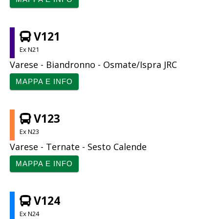
V121
Ex N21
Varese - Biandronno - Osmate/Ispra JRC
MAPPA E INFO
V123
Ex N23
Varese - Ternate - Sesto Calende
MAPPA E INFO
V124
Ex N24