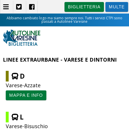
BIGLIETTERIA
MULTE
Abbiamo cambiato logo ma siamo sempre noi. Tutti i servizi CTPI sono
passati a Autolinee Varesine
BIGLIETTERIA
LINEE EXTRAURBANE - VARESE E DINTORNI
D
Varese-Azzate
MAPPA E INFO
L
Varese-Bisuschio