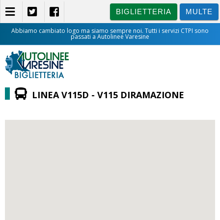
BIGLIETTERIA
MULTE
Abbiamo cambiato logo ma siamo sempre noi. Tutti i servizi CTPI sono
passati a Autolinee Varesine
BIGLIETTERIA
LINEA V115D - V115 DIRAMAZIONE