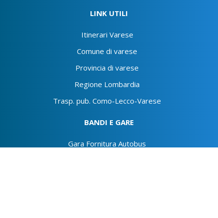
LINK UTILI
Itinerari Varese
Comune di varese
Provincia di varese
Regione Lombardia
Trasp. pub. Como-Lecco-Varese
BANDI E GARE
Gara Fornitura Autobus
Autolinee Varesine S.r.l.
via Marconi, 26 - 21009
Bardello con Malgesso e Bregano (VA) - CF/P.IVA e
n.iscr. al Registro delle Imprese: 00594870123