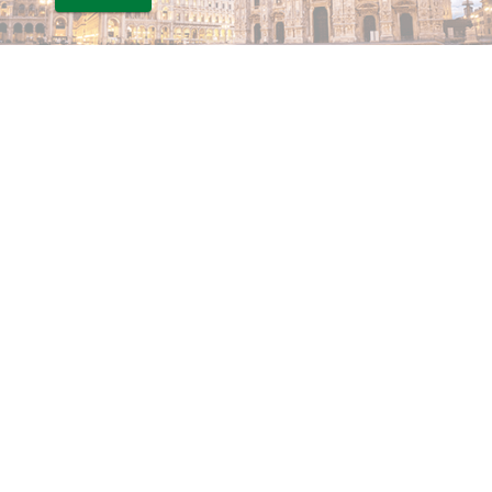
trenoCittà
SCOPRI
IL GRUPPO
Autolinee Varesine s.r.l
Castano Turismo s.r.l
Recapiti e sedi