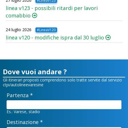
27 luglio 2026
#LineaV123
linea v123 - possibili ritardi per lavori
comabbio
24 luglio 2026
#LineaV120
linea v120 - modifiche ispra dal 30 luglio
Dove vuoi andare ?
Gli itinerari proposti comprendono solo tratte servite dal servizio
ctpi/autolineevaresine
Partenza *
Es.: Varese, stadio
Destinazione *