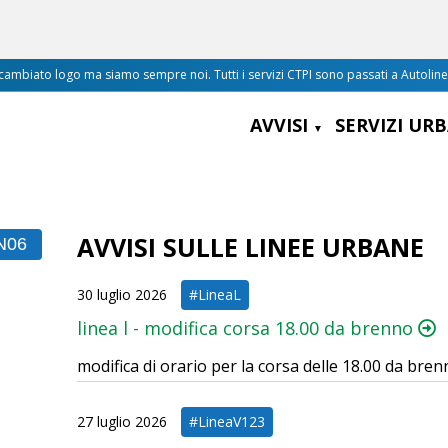
mbiato logo ma siamo sempre noi. Tutti i servizi CTPI sono passati a Autolin
AVVISI
SERVIZI UR
AVVISI SULLE LINEE URBANE
N06
30 luglio 2026
#LineaL
linea l - modifica corsa 18.00 da brenno
modifica di orario per la corsa delle 18.00 da bre
27 luglio 2026
#LineaV123