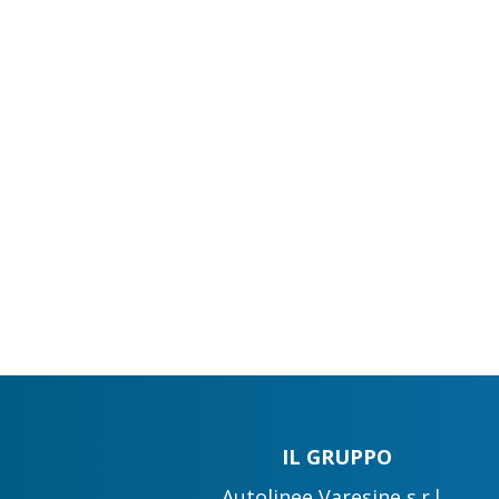
IL GRUPPO
Autolinee Varesine s.r.l