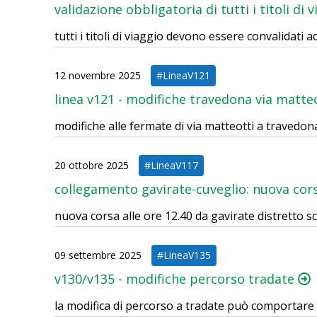
validazione obbligatoria di tutti i titoli di 
tutti i titoli di viaggio devono essere convalidati a
12 novembre 2025
#LineaV121
linea v121 - modifiche travedona via matte
modifiche alle fermate di via matteotti a travedo
20 ottobre 2025
#LineaV117
collegamento gavirate-cuveglio: nuova co
nuova corsa alle ore 12.40 da gavirate distretto s
09 settembre 2025
#LineaV135
v130/v135 - modifiche percorso tradate
la modifica di percorso a tradate può comportare r