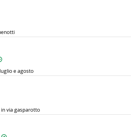
menotti
i luglio e agosto
o in via gasparotto
o