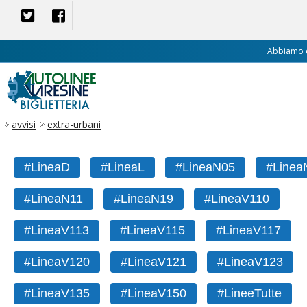
Abbiamo ca
BIGLIETTERIA
avvisi
extra-urbani
#LineaD
#LineaL
#LineaN05
#Linea
#LineaN11
#LineaN19
#LineaV110
#LineaV113
#LineaV115
#LineaV117
#LineaV120
#LineaV121
#LineaV123
#LineaV135
#LineaV150
#LineeTutte