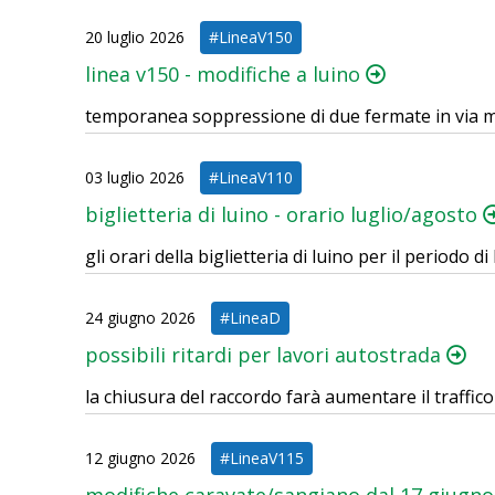
20 luglio 2026
#LineaV150
linea v150 - modifiche a luino
temporanea soppressione di due fermate in via 
03 luglio 2026
#LineaV110
biglietteria di luino - orario luglio/agosto
gli orari della biglietteria di luino per il periodo d
24 giugno 2026
#LineaD
possibili ritardi per lavori autostrada
la chiusura del raccordo farà aumentare il traffic
12 giugno 2026
#LineaV115
modifiche caravate/sangiano dal 17 giugn