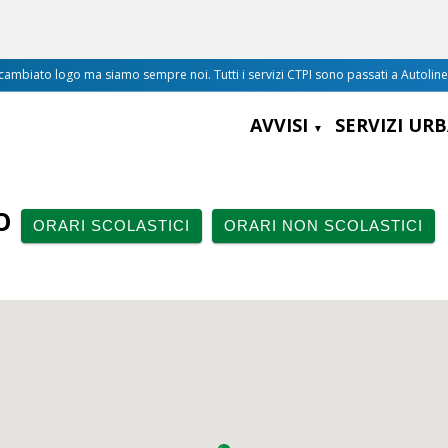
mbiato logo ma siamo sempre noi. Tutti i servizi CTPI sono passati a Autolin
AVVISI
SERVIZI UR
O
ORARI SCOLASTICI
ORARI NON SCOLASTICI