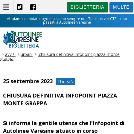
BIGLIETTERIA
MULTE
Abbiamo cambiato logo ma siamo sempre noi. Tutti i servizi CTPI sono
passati a Autolinee Varesine
BIGLIETTERIA
avvisi
urbani
chiusura definitiva infopoint piazza monte
grappa
25 settembre 2023
#LineaN
CHIUSURA DEFINITIVA INFOPOINT PIAZZA
MONTE GRAPPA
Si informa la gentile utenza che l'Infopoint di
Autolinee Varesine situato in corso